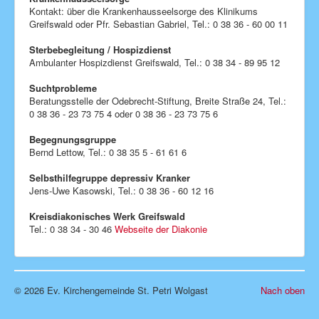
Kontakt: über die Krankenhausseelsorge des Klinikums
Kita Arche
Greifswald oder Pfr. Sebastian Gabriel, Tel.: 0 38 36 - 60 00 11
Evang. Schule
Sterbebegleitung / Hospizdienst
Ambulanter Hospizdienst Greifswald, Tel.: 0 38 34 - 89 95 12
Eine-Welt-Laden
Suchtprobleme
Kirchen
Beratungsstelle der Odebrecht-Stiftung, Breite Straße 24, Tel.:
0 38 36 - 23 73 75 4 oder 0 38 36 - 23 73 75 6
Amtshandlungen
Begegnungsgruppe
Förderverein
Bernd Lettow, Tel.: 0 38 35 5 - 61 61 6
Seelsorge
Selbsthilfegruppe depressiv Kranker
Schutzkonzepte
Jens-Uwe Kasowski, Tel.: 0 38 36 - 60 12 16
Kontakt
Kreisdiakonisches Werk Greifswald
Tel.: 0 38 34 - 30 46
Webseite der Diakonie
Impressum
Aktuelle Seite:
Startseite
Seelsorge
© 2026 Ev. Kirchengemeinde St. Petri Wolgast
Nach oben