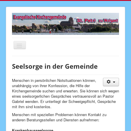
Navigation
an/aus
Startseite
Seelsorge in der Gemeinde
Aktuelles
Gottesdienste
Menschen in persönlichen Notsituationen können,
unabhängig von ihrer Konfession, die Hilfe der
Veranstaltungen
Kirchengemeinde suchen und erwarten. Sie können sich wegen
eines seelsorgerlichen Gespräches vertrauensvoll an Pastor
Gemeindebrief
Gabriel wenden. Er unterliegt der Schweigepflicht, Gespräche
mit ihm sind kostenlos.
Kirchenmusik
Menschen mit speziellen Problemen können Kontakt zu
Senioren
anderen Beratungsstellen und Diensten aufnehmen:
Kinder & Jugend
Krankenhausseelsorge