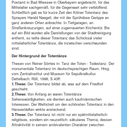
Postamt in Bad Wiessee in Oberbayern angebracht, für das
Mittelalter sachgemäß, für die Gegenwart sehr verblüffend.
Schließlich gab es für kurze Zeit den Kölner Totentanz des
Sprayers Harald Naegeli, der mit der Sprühdose Gerippe an
ganz anderen Orten anbrachte: In Tiefgaragen, an
Straßenkreuzungen, auf einer zugemauerten Kirchentür. Bis
auf ein Bild wurden alle Darstellungen von der Stadtreinigung
entfernt, so teilte dieser Totentanz das Schicksal vieler
mittelalterlicher Totentänze, die inzwischen verschwunden
sind.
Der Hintergrund der Totentänze
Thesen von Reiner Sörries in: Tanz der Toten - Todestanz. Der
monumentale Totentanz im deutschsprachigen Raum. Hrsg.
vom Zentralinstitut und Museum für Sepulkralkultur.
Dettelbach: Röll, 1998; S.43ff:
1.These:
Der Totentanz bildet ab, was auf dem Friedhof
geschieht.
2.These:
Von Anfang an waren Totentänze
Sehenswürdigkeiten, sie dienten auch kaufmännischen
Interessen. Der Wettstreit um den schönsten Totentanz in den
Hansestädten wirkte ansteckend.
3.These:
Der Totentanz ist nicht nur ein spätmittelalterlich-
religiöses, sondern ein neuzeitlich- säkulares Thema, dessen
Attraktivität in seinem ambivalenten Charakter zwischen