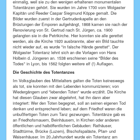
einmalig, weil sie zu den wenigen erhaltenen monumentalen
Totentänzen gehört. Sie wurden im Jahre 1700 vom Wolgaster
Kita Arche
Kapitän und Reeder Caspar Siegmund Köppe gemalt. Die
Bilder wurden zuerst in der Gertrudenkapelle an den
Evang. Schule
Brüstungen der Emporen aufgehängt, 1868 kamen sie nach der
Renovierung von St. Gertrud nach St. Jürgen, ca. 1900
Eine-Welt-Laden
gelangten sie in die Petrikirche. Hier konnten sie alle gerettet
Kirchen
werden, als die Kirche 1920 ausbrannte, aber ein Bild tauchte
nicht wieder auf, es wurde "in falsche Hände gerettet". Der
Amtshandlungen
Wolgaster Totentanz lehnt sich an die Vorlagen von Hans
Holbein d. Jüngeren an. 1538 erschienen seine "Bilder des
Förderverein
Todes" in Lyon, bis 1562 folgten weitere elf (!) Auflagen.
Die Geschichte des Totentanzes
Seelsorge
Im Volksglauben des Mittelalters galten die Toten keineswegs
Schutzkonzepte
als tot, sie konnten mit den Lebenden kommunizieren; von
Wiedergängern und "lebenden Toten" wurde erzählt. Die Kirche
Kontakt
hat diesen Glauben zwar abgelehnt, hat ihn dann aber
integriert: Wer den Toten begegnet, soll an seinen eigenen Tod
Impressum
denken und entsprechend leben; auf dem Friedhof waren die
unbußfertigen Toten zum Tanz gezwungen. Totentänze gab es
Aktuelle Seite:
Startseite
Kirchen
St. Petri
an Friedhofsmauern, Beinhäusern, in Kirchen oder anderen
Totentanz
öffentlichen und halböffentlichen Gebäuden: Rathäuser,
Stadttürme, Brücke (Luzern), Bischofspaläste, Pfarr- und
Waisenhäuser. Im 20.Jahrhundert wurde ein Totentanz am