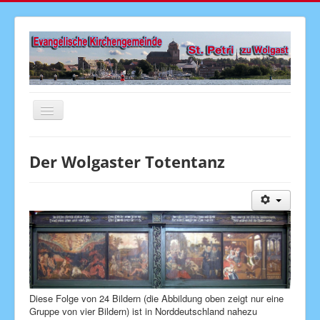
Navigation
an/aus
Startseite
Der Wolgaster Totentanz
Aktuelles
Gottesdienste
Veranstaltungen
Gemeindebrief
Kirchenmusik
Senioren
Diese Folge von 24 Bildern (die Abbildung oben zeigt nur eine
Gruppe von vier Bildern) ist in Norddeutschland nahezu
Kinder & Jugend