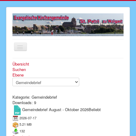
Navigation
an/aus
Startseite
Übersicht
Suchen
Aktuelles
Ebene
Gottesdienste
Veranstaltungen
Kategorie: Gemeindebrief
Downloads: 9
Gemeindebrief
Gemeindebrief August - Oktober 2026
Beliebt
Kirchenmusik
2026-07-17
Senioren
5.21 MB
132
Kinder & Jugend