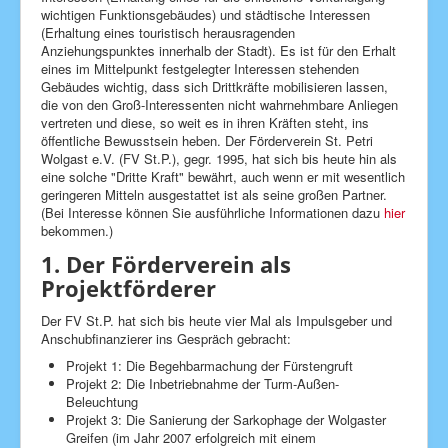
wichtigen Funktionsgebäudes) und städtische Interessen
Kita Arche
(Erhaltung eines touristisch herausragenden
Anziehungspunktes innerhalb der Stadt). Es ist für den Erhalt
Evang. Schule
eines im Mittelpunkt festgelegter Interessen stehenden
Gebäudes wichtig, dass sich Drittkräfte mobilisieren lassen,
Eine-Welt-Laden
die von den Groß-Interessenten nicht wahrnehmbare Anliegen
vertreten und diese, so weit es in ihren Kräften steht, ins
Kirchen
öffentliche Bewusstsein heben. Der Förderverein St. Petri
Wolgast e.V. (FV St.P.), gegr. 1995, hat sich bis heute hin als
Amtshandlungen
eine solche "Dritte Kraft" bewährt, auch wenn er mit wesentlich
geringeren Mitteln ausgestattet ist als seine großen Partner.
Förderverein
(Bei Interesse können Sie ausführliche Informationen dazu
hier
bekommen.)
Seelsorge
1. Der Förderverein als
Schutzkonzepte
Projektförderer
Kontakt
Der FV St.P. hat sich bis heute vier Mal als Impulsgeber und
Impressum
Anschubfinanzierer ins Gespräch gebracht:
Projekt 1: Die Begehbarmachung der Fürstengruft
Aktuelle Seite:
Startseite
Förderverein
Projekt 2: Die Inbetriebnahme der Turm-Außen-
bisher Erreichtes
Beleuchtung
Projekt 3: Die Sanierung der Sarkophage der Wolgaster
Greifen (im Jahr 2007 erfolgreich mit einem