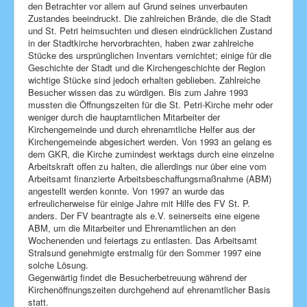
den Betrachter vor allem auf Grund seines unverbauten
Zustandes beeindruckt. Die zahlreichen Brände, die die Stadt
und St. Petri heimsuchten und diesen eindrücklichen Zustand
in der Stadtkirche hervorbrachten, haben zwar zahlreiche
Stücke des ursprünglichen Inventars vernichtet; einige für die
Geschichte der Stadt und die Kirchengeschichte der Region
wichtige Stücke sind jedoch erhalten geblieben. Zahlreiche
Besucher wissen das zu würdigen. Bis zum Jahre 1993
mussten die Öffnungszeiten für die St. Petri-Kirche mehr oder
weniger durch die hauptamtlichen Mitarbeiter der
Kirchengemeinde und durch ehrenamtliche Helfer aus der
Kirchengemeinde abgesichert werden. Von 1993 an gelang es
dem GKR, die Kirche zumindest werktags durch eine einzelne
Arbeitskraft offen zu halten, die allerdings nur über eine vom
Arbeitsamt finanzierte Arbeitsbeschaffungsmaßnahme (ABM)
angestellt werden konnte. Von 1997 an wurde das
erfreulicherweise für einige Jahre mit Hilfe des FV St. P.
anders. Der FV beantragte als e.V. seinerseits eine eigene
ABM, um die Mitarbeiter und Ehrenamtlichen an den
Wochenenden und feiertags zu entlasten. Das Arbeitsamt
Stralsund genehmigte erstmalig für den Sommer 1997 eine
solche Lösung.
Gegenwärtig findet die Besucherbetreuung während der
Kirchenöffnungszeiten durchgehend auf ehrenamtlicher Basis
statt.