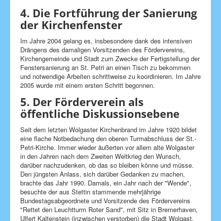
4. Die Fortführung der Sanierung
der Kirchenfenster
Im Jahre 2004 gelang es, insbesondere dank des intensiven
Drängens des damaligen Vorsitzenden des Fördervereins,
Kirchengemeinde und Stadt zum Zwecke der Fertigstellung der
Fenstersanierung an St. Petri an einen Tisch zu bekommen
und notwendige Arbeiten schrittweise zu koordinieren. Im Jahre
2005 wurde mit einem ersten Schritt begonnen.
5. Der Förderverein als
öffentliche Diskussionsebene
Seit dem letzten Wolgaster Kirchenbrand im Jahre 1920 bildet
eine flache Notbedachung den oberen Turmabschluss der St.-
Petri-Kirche. Immer wieder äußerten vor allem alte Wolgaster
in den Jahren nach dem Zweiten Weltkrieg den Wunsch,
darüber nachzudenken, ob das so bleiben könne und müsse.
Den jüngsten Anlass, sich darüber Gedanken zu machen,
brachte das Jahr 1990. Damals, ein Jahr nach der "Wende",
besuchte der aus Stettin stammende mehrjährige
Bundestagsabgeordnete und Vorsitzende des Fördervereins
"Rettet den Leuchtturm Roter Sand", mit Sitz in Bremerhaven,
Ulfert Kaltenstein (inzwischen verstorben) die Stadt Wolgast.