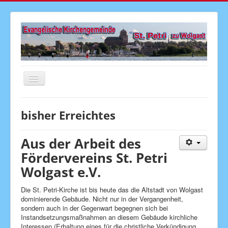
Navigation
an/aus
Startseite
bisher Erreichtes
Aktuelles
Gottesdienste
Aus der Arbeit des
Fördervereins St. Petri
Veranstaltungen
Wolgast e.V.
Gemeindebrief
Die St. Petri-Kirche ist bis heute das die Altstadt von Wolgast
Kirchenmusik
dominierende Gebäude. Nicht nur in der Vergangenheit,
Senioren
sondern auch in der Gegenwart begegnen sich bei
Instandsetzungsmaßnahmen an diesem Gebäude kirchliche
Kinder & Jugend
Interessen (Erhaltung eines für die christliche Verkündigung