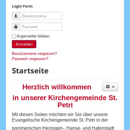
Login Form
Kita Arche
Benutzername
Evang. Schule
Passwort
Eine-Welt-Laden
Angemeldet bleiben
Kirchen
Anmelden
Amtshandlungen
Benutzername vergessen?
Förderverein
Passwort vergessen?
Seelsorge
Startseite
Schutzkonzepte
Herzlich willkommen
Kontakt
in unserer Kirchengemeinde St.
Impressum
Petri
Aktuelle Seite:
Startseite
Mit diesen Seiten möchten wir Sie über unsere
Ev
angelische Kirchengemeinde St. Petri in der
pommerschen Herzogen-, Hanse- und Hafenstadt