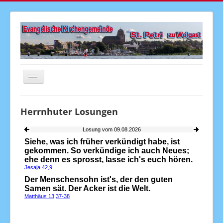
Navigation
an/aus
Startseite
Herrnhuter Losungen
Aktuelles
Gottesdienste
Veranstaltungen
Gemeindebrief
Kirchenmusik
Senioren
Kinder & Jugend